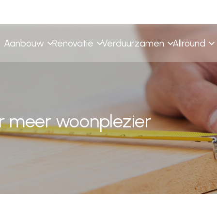
Aanbouw
Renovatie
Verduurzamen
Allround
Restauratie
Bedrijven
Opbouw
Interieur
r meer woonplezier