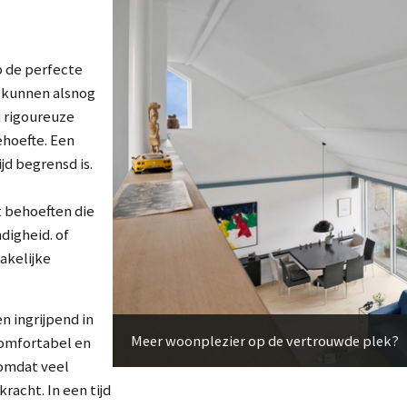
p de perfecte
e kunnen alsnog
n rigoureuze
ehoefte. Een
jd begrensd is.
 behoeften die
digheid. of
akelijke
n ingrijpend in
Meer woonplezier op de vertrouwde plek?
 comfortabel en
 omdat veel
racht. In een tijd