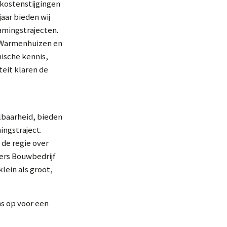
kostenstijgingen
jaar bieden wij
amingstrajecten.
 Warmenhuizen en
ische kennis,
Aanmelden nieuwsbrief
eit klaren de
lbaarheid, bieden
ingstraject.
 de regie over
Ja, ik wil nieuws ontvangen
ers Bouwbedrijf
lein als groot,
s op voor een