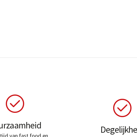
urzaamheid
Degelijkhe
tijd van fast food en