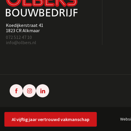
Koedijkerstraat 41
1823 CR Alkmaar
072 512 47 10
info@olbers.nl
Al vijftig jaar vertrouwd vakmanschap
Websi