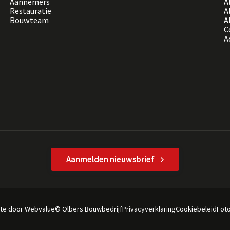
Aannemers
A
Restauratie
A
Bouwteam
A
C
A
Aanmelden nieuwsbrief
te door Webvalue
© Olbers Bouwbedrijf
Privacyverklaring
Cookiebeleid
Foto