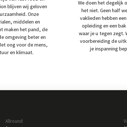
We doen het degelijk 
ion blijven wij geloven
het niet. Geen half w
uurzaamheid. Onze
vaklieden hebben ee
ialen, middelen en
opleiding en een bak
t maken het pand, de
waar je u tegen zegt.
 de omgeving beter en
voorbereiding de uit
Met oog voor de mens,
je inspanning bep
tuur en klimaat.
Allround
V