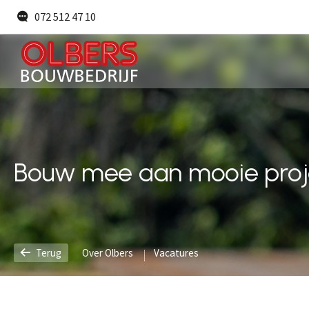
072 512 47 10
Particulieren
Nieuwbouw
Aannemers
Verbouw
Bouw mee aan mooie proje
Terug
Over Olbers
Vacatures