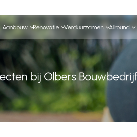
Aanbouw
Renovatie
Verduurzamen
Allround
Restauratie
Bedrijven
Opbouw
Interieur
cten bij Olbers Bouwbedrijf