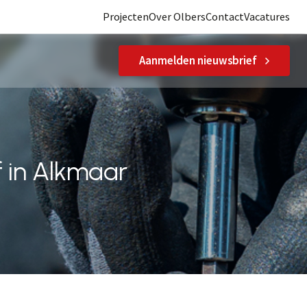
Projecten
Over Olbers
Contact
Vacatures
Aanmelden nieuwsbrief
Bouwteam
Instellingen
Ontzorgen
Exterieur
 in Alkmaar