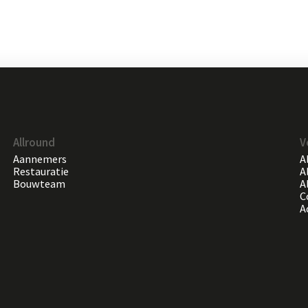
Allround
V
Aannemers
A
Restauratie
A
Bouwteam
A
C
A