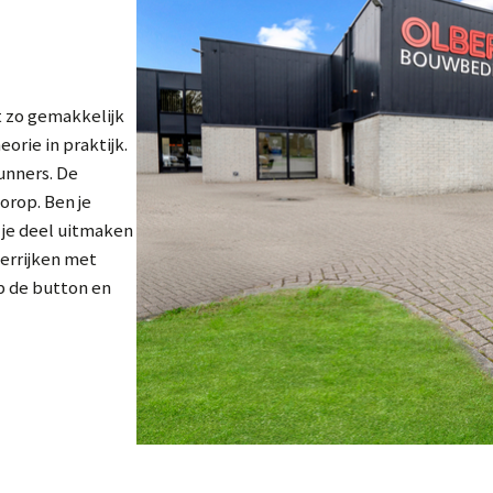
k
 zo gemakkelijk
rie in praktijk.
kunners. De
orop. Ben je
l je deel uitmaken
verrijken met
Aanmelden nieuwsbrief
 de button en
Ja, ik wil nieuws ontvangen