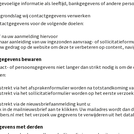
evoelige informatie als leeftijd, bankgegevens of andere per
e grondslag wij contactgegevens verwerken
tactgegevens voor de volgende doelen:
f na uw aanmelding hiervoor
naar aanleiding van uw ingezonden aanvraag- of sollicitatieformu
uw gedrag op de website om deze te verbeteren op content, navi
sgegevens bewaren
ct- of persoonsgegevens niet langer dan strikt nodig is om de
en:
strekt via het afsprakenformulier worden na totstandkoming van
trekt via het sollicitatieformulier worden op het eerste verzoek 
strekt via de nieuwsbriefaanmelding kunt u:
k in de mailnieuwsbrief aan te klikken. Uw mailadres wordt dan d
lbers.nl met het verzoek uw gegevens te verwijderen uit het dat
Aanmelden nieuwsbrief
egevens met derden