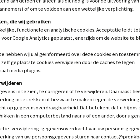
tend aan derden en alleen als dit nodig is voor de uitvoering 
aannemers) of om te voldoen aan een wettelijke verplichting.
ken, die wij gebruiken
lijke, functionele en analytische cookies. Acceptatie leidt to
 voor Google Analytics geplaatst, enerzijds om de website te b
Ja, ik wil nieuws ontvangen
te hebben wij u al geïnformeerd over deze cookies en toestem
 zelf geplaatste cookies verwijderen door de caches te legen.
cial media plugins.
erwijderen
vens in te zien, te corrigeren of te verwijderen. Daarnaast he
rking in te trekken of bezwaar te maken tegen de verwerkin
echt op gegevensoverdraagbaarheid. Dat betekent dat u bij ons
hikken in een computerbestand naar u of een ander, door u gen
ectie, verwijdering, gegevensoverdracht van uw persoonsgegeve
erking van uw persoonsgegevens sturen naar contact@pronkb