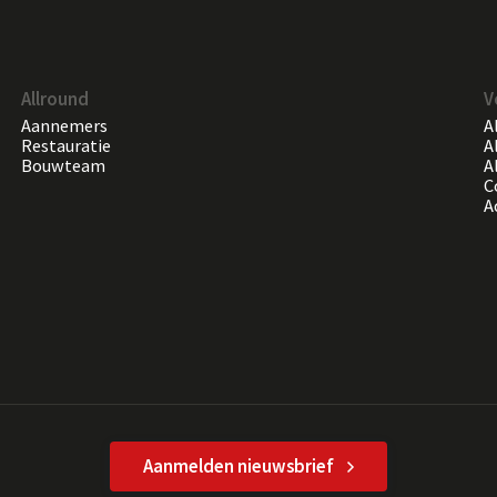
Allround
V
Aannemers
A
Restauratie
A
Bouwteam
A
C
A
Aanmelden nieuwsbrief