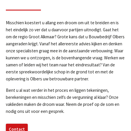
Misschien koestert u allang een droom om uit te breiden en is
Aanmelden nieuwsbrief
het eindelijk zo ver dat u daarvoor partijen uitnodigt. Gaat het
om de regio Groot Alkmaar? Grote kans dat u Bouwbedrijf Olbers
aangeraden krijgt. Vanaf het allereerste advies kijken en denken
onze specialisten graag mee in de aanstaande verbouwing. Waar
kunnen we u ontzorgen, is de bovenhangende vraag. Werken we
samen of leiden wij het team naar het eindresultaat? Van de
eerste spreekwoordelijke schop in de grond tot en met de
Ja, ik wil nieuws ontvangen
oplevering is Olbers uw betrouwbare partner.
Bent u al wat verder in het proces en liggen tekeningen,
berekeningen en misschien zelfs de vergunning al klaar? Onze
vaklieden maken de droom waar. Neem de proef op de som en
nodig ons uit voor een gesprek.
Contact