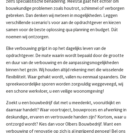
zelfs specialistische benadering. Meestal gaat het echter om
bouwkundige problemen zoals houtrot, schimmel of verborgen
gebreken. Dan denken wij meteen in mogelijkheden. Leggen
verschillende scenario's voor aan de opdrachtgever en kiezen
samen voor de beste oplossing qua planning en budget. Dát
noemen wij ontzorgen.
Elke verbouwing grijpt in op het dagelijks leven van de
opdrachtgever. De mate waarin wordt bepaald door de grootte
en duur van de verbouwing en de aanpassingsmogelijkheden
binnen het gezin. Wij houden altijd rekening met die wisselende
flexibiliteit. Waar gehakt wordt, vallen nu eenmaal spaanders. Die
spreekwoordelijke sporen worden zorgvuldig weggeveegd, wij
een schone werkvloer, u een veilige woonomgeving!
Zoekt u een bouwbedrijf dat met u meedenkt, vooruitkijkt en
daarnaar handelt? Waar voortraject, bouwproces en afwerking in
deskundige, ervaren en vertrouwde handen zijn? Kortom, waar u
ontzorgd wordt? Kies dan voor Olbers Bouwbedrijf. Want een
verbouwing of renovatie op zich is al ingrijpend genoeg! Bel ons